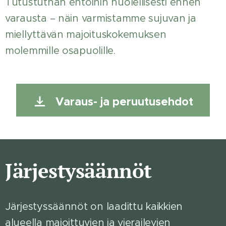
Tutustuthan ehtoihin huolellisesti ennen
varausta – näin varmistamme sujuvan ja
miellyttävän majoituskokemuksen
molemmille osapuolille.
Varaus- ja peruutusehdot
Järjestysäännöt
Järjestyssäännöt on laadittu kaikkien
alueella majoittuvien ja vierailevien